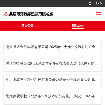
集团公告
信息公开
北京首农食品集团有限公司 2025年中央渔业发展补助资金使用 实施...
关于2025年集团职工荣誉体系评选拟表彰人选（集体）的公示
中共北京三元种业科技有限公司委员会关于首农食品集团党委第二巡...
北京商贸学校（北京市SPF技术研究与推广中心） 2025年度单位预算...