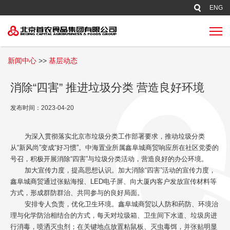
新闻中心
>>
基层动态
消除“四害” 推进垃圾分类 营造良好环境
发布时间：2023-04-20
为深入贯彻落实北京市垃圾分类工作部署要求，推动垃圾分类
从“新风尚”变成“好习惯”。中海置业所属鑫阜城商贸响应所在社区党委的
号召，积极开展消除“四害”与垃圾分类活动，营造良好的办公环境。
加大宣传力度，提高思想认识。加大消除“四害”活动的宣传力度，
鑫阜城商贸通过张贴海报、LED电子屏、向大厦内客户发放宣传材料等
方式，形成群防群治、共同参与的良好局面。
安排专人负责，优化卫生环境。鑫阜城商贸以人防和药防、环境治
理与化学防治相结合的方式，每天对垃圾箱、卫生间下水道、垃圾房进
行消毒，喷洒灭虫剂；在关键地点放置粘鼠板、灭虫毒饵，并张贴明显