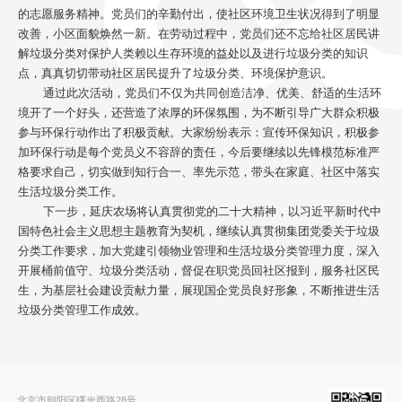
的志愿服务精神。党员们的辛勤付出，使社区环境卫生状况得到了明显
改善，小区面貌焕然一新。在劳动过程中，党员们还不忘给社区居民讲
解垃圾分类对保护人类赖以生存环境的益处以及进行垃圾分类的知识
点，真真切切带动社区居民提升了垃圾分类、环境保护意识。
通过此次活动，党员们不仅为共同创造洁净、优美、舒适的生活环
境开了一个好头，还营造了浓厚的环保氛围，为不断引导广大群众积极
参与环保行动作出了积极贡献。大家纷纷表示：宣传环保知识，积极参
加环保行动是每个党员义不容辞的责任，今后要继续以先锋模范标准严
格要求自己，切实做到知行合一、率先示范，带头在家庭、社区中落实
生活垃圾分类工作。
下一步，延庆农场将认真贯彻党的二十大精神，以习近平新时代中
国特色社会主义思想主题教育为契机，继续认真贯彻集团党委关于垃圾
分类工作要求，加大党建引领物业管理和生活垃圾分类管理力度，深入
开展桶前值守、垃圾分类活动，督促在职党员回社区报到，服务社区民
生，为基层社会建设贡献力量，展现国企党员良好形象，不断推进生活
垃圾分类管理工作成效。
北京市朝阳区曙光西路28号